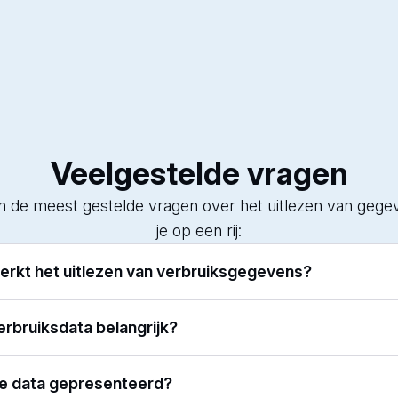
Veelgestelde vragen
n de meest gestelde vragen over het uitlezen van gege
je op een rij:
erkt het uitlezen van verbruiksgegevens?
senmeters zijn geïnstalleerd, kunnen de verbruiksgegev
rbruiksdata belangrijk?
lezen en weergegeven op het Verbruiksoverzicht dashb
API naar jouw eigen systeem worden gestuurd.
 geeft je direct inzicht in je energieverbruik, waardoor j
e data gepresenteerd?
onregelmatigheden en efficiënter kunt beheren.