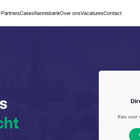
Partners
Cases
Kennisbank
Over ons
Vacatures
Contact
ns
Dir
cht
Kies voor 