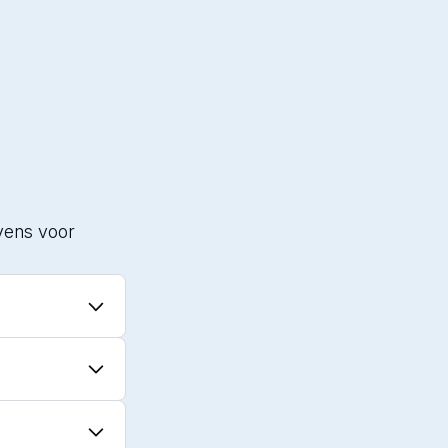
vens voor
ens direct
oard. Dit kan
e sneller kunt