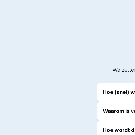
We zette
Hoe (snel) w
Zodra de tus
Waarom is ve
worden uitge
ook via een 
Verbruiksdata
Hoe wordt d
reageren op 