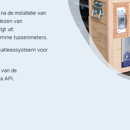
na de installatie van
tlezen van
gt uit:
slimme tussenmeters.
 uitleessysteem voor
 van de
a API.