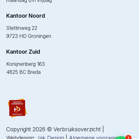
maandag t/m vrijdag
Kantoor Noord
Stettinweg 22
9723 HD Groningen
Kantoor Zuid
Konijnenberg 163
4825 BC Breda
Copyright 2026 © Verbruiksoverzicht |
Webdesign:
Jak Design
|
Algemene voorwaarden
1