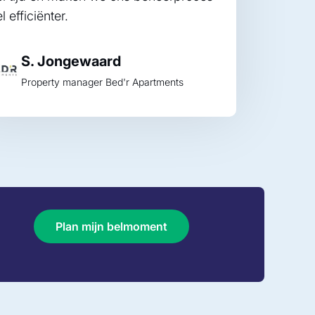
l efficiënter.
S. Jongewaard
Property manager Bed'r Apartments
Plan mijn belmoment