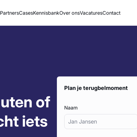
Partners
Cases
Kennisbank
Over ons
Vacatures
Contact
Plan je terugbelmoment
nuten of
Naam
*
ht iets