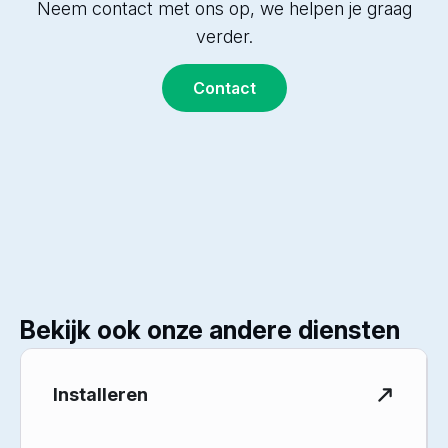
Neem contact met ons op, we helpen je graag
installatie van tussenmeters en het gebruik van
afhankelijk van de locatie en specifieke eisen.
verder.
ons verbruiksoverzicht platform.
Neem
contact
met ons op voor een offerte op
maat.
Contact
Bekijk ook onze andere diensten
Installeren