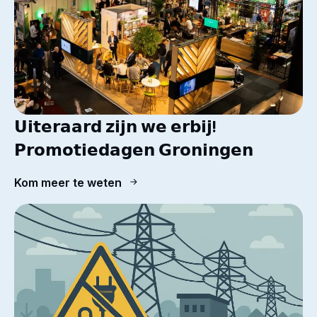
𝗨𝗶𝘁𝗲𝗿𝗮𝗮𝗿𝗱 𝘇𝗶𝗷𝗻 𝘄𝗲 𝗲𝗿𝗯𝗶𝗷!
𝗣𝗿𝗼𝗺𝗼𝘁𝗶𝗲𝗱𝗮𝗴𝗲𝗻 𝗚𝗿𝗼𝗻𝗶𝗻𝗴𝗲𝗻
Kom meer te weten