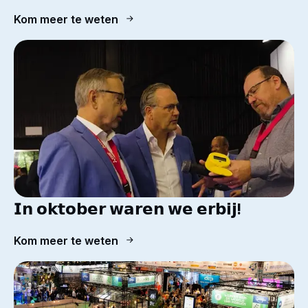
Kom meer te weten
𝗜𝗻 𝗼𝗸𝘁𝗼𝗯𝗲𝗿 𝘄𝗮𝗿𝗲𝗻 𝘄𝗲 𝗲𝗿𝗯𝗶𝗷!
Kom meer te weten