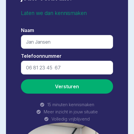
Laten we dan kennismaken
Naam
*
Telefoonnummer
*
Versturen
15 minuten kennismaken
Meer inzicht in jouw situatie
Volledig vrijblijvend