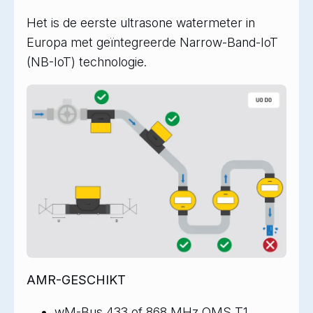
Het is de eerste ultrasone watermeter in
Europa met geïntegreerde Narrow-Band-IoT
(NB-IoT) technologie.
AMR-GESCHIKT
wM-Bus 433 of 868 MHz OMS T1